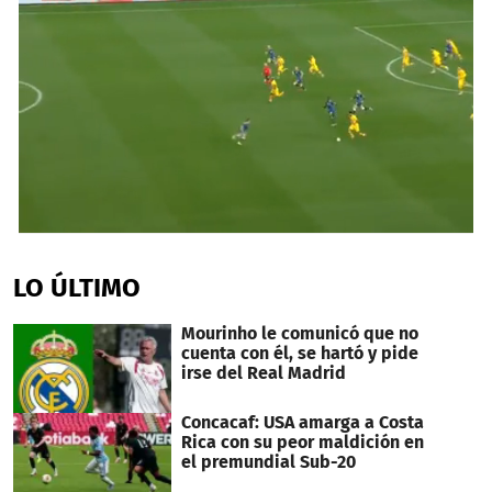
0
seconds
of
LO ÚLTIMO
12
minutes,
53
Mourinho le comunicó que no
seconds
cuenta con él, se hartó y pide
irse del Real Madrid
Concacaf: USA amarga a Costa
Rica con su peor maldición en
el premundial Sub-20