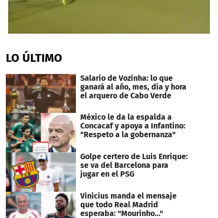
0
seconds
of
LO ÚLTIMO
21
seconds
Salario de Vozinha: lo que
ganará al año, mes, día y hora
el arquero de Cabo Verde
México le da la espalda a
Concacaf y apoya a Infantino:
"Respeto a la gobernanza"
Golpe certero de Luis Enrique:
se va del Barcelona para
jugar en el PSG
Vinicius manda el mensaje
que todo Real Madrid
esperaba: "Mourinho..."