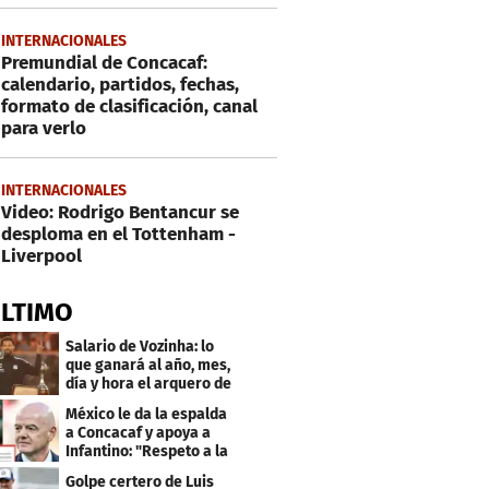
INTERNACIONALES
Premundial de Concacaf:
calendario, partidos, fechas,
formato de clasificación, canal
para verlo
INTERNACIONALES
Video: Rodrigo Bentancur se
desploma en el Tottenham -
Liverpool
ÚLTIMO
Salario de Vozinha: lo
que ganará al año, mes,
día y hora el arquero de
Cabo Verde
México le da la espalda
a Concacaf y apoya a
Infantino: "Respeto a la
gobernanza"
Golpe certero de Luis