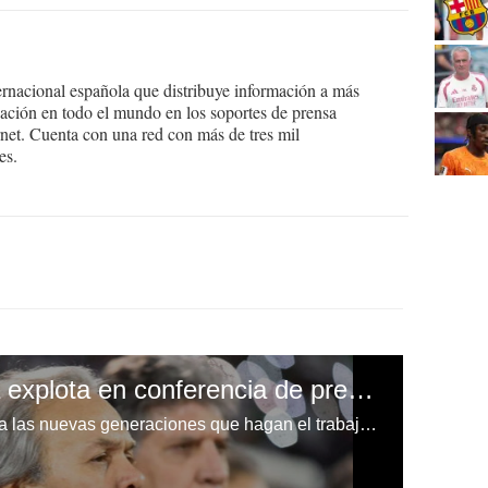
ernacional española que distribuye información a más
ción en todo el mundo en los soportes de prensa
ternet. Cuenta con una red con más de tres mil
es.
Entrenador de Argelia explota en conferencia de prensa contra un periodista
"Cállate, cállate. Retírate y deja a las nuevas generaciones que hagan el trabajo", soltó furioso el entrenador.