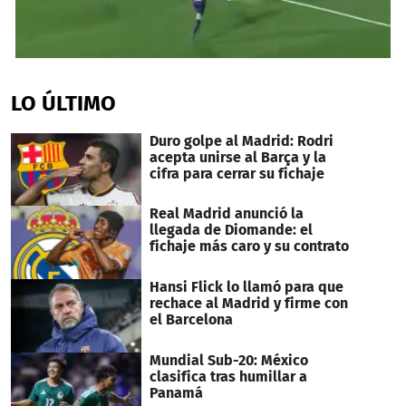
1
second
of
LO ÚLTIMO
38
seconds
Duro golpe al Madrid: Rodri
acepta unirse al Barça y la
cifra para cerrar su fichaje
Real Madrid anunció la
llegada de Diomande: el
fichaje más caro y su contrato
Hansi Flick lo llamó para que
rechace al Madrid y firme con
el Barcelona
Mundial Sub-20: México
clasifica tras humillar a
Panamá