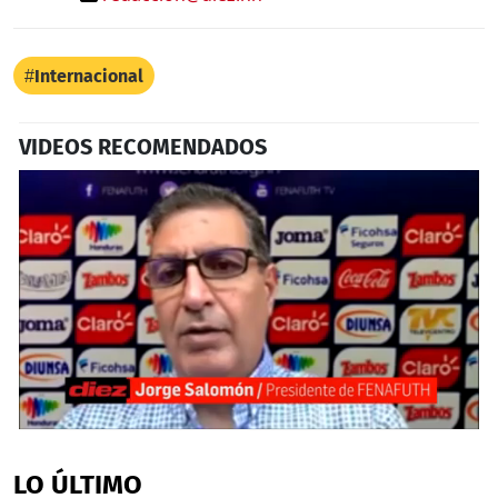
Internacional
VIDEOS RECOMENDADOS
0
seconds
of
LO ÚLTIMO
3