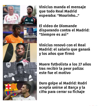
minutes,
13
Vinicius manda el mensaje
seconds
que todo Real Madrid
esperaba: "Mourinho..."
El video de Diomande
disparando contra el Madrid:
"Siempre es así"
Vinicius renovó con el Real
Madrid: el salario que ganará
y los años que firmó
Muere futbolista a los 27 años
tras recibir la peor paliza:
este fue el motivo
Duro golpe al Madrid: Rodri
acepta unirse al Barça y la
cifra para cerrar su fichaje