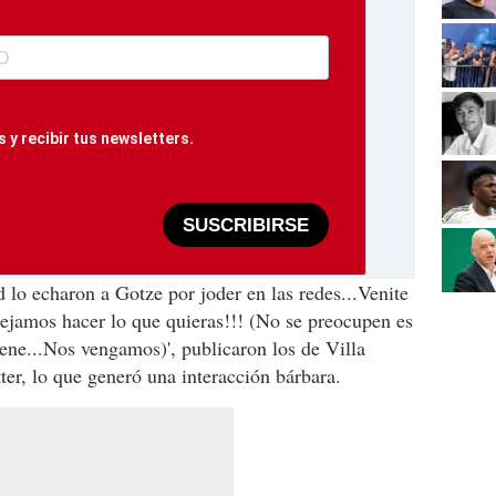
 y recibir tus newsletters.
SUSCRIBIRSE
 lo echaron a Gotze por joder en las redes...Venite
dejamos hacer lo que quieras!!! (No se preocupen es
iene...Nos vengamos)', publicaron los de Villa
tter, lo que generó una interacción bárbara.