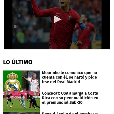
0
seconds
of
LO ÚLTIMO
36
seconds
Mourinho le comunicó que no
cuenta con él, se hartó y pide
irse del Real Madrid
Concacaf: USA amarga a Costa
Rica con su peor maldición en
el premundial Sub-20
Ronald Araújo da el bombazo: