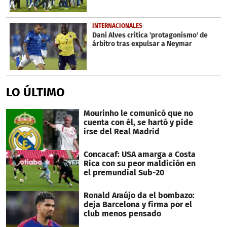
INTERNACIONALES
Dani Alves critica 'protagonismo' de
árbitro tras expulsar a Neymar
LO ÚLTIMO
Mourinho le comunicó que no
cuenta con él, se hartó y pide
irse del Real Madrid
Concacaf: USA amarga a Costa
Rica con su peor maldición en
el premundial Sub-20
Ronald Araújo da el bombazo:
deja Barcelona y firma por el
club menos pensado