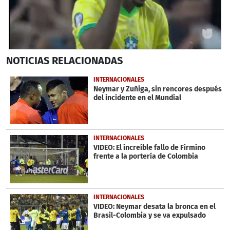
0
NOTICIAS
RELACIONADAS
seconds
of
6
INTERNACIONALES
minutes,
Neymar y Zuñiga, sin rencores después
5
del incidente en el Mundial
seconds
INTERNACIONALES
VIDEO: El increíble fallo de Firmino
frente a la portería de Colombia
INTERNACIONALES
VIDEO: Neymar desata la bronca en el
Brasil-Colombia y se va expulsado