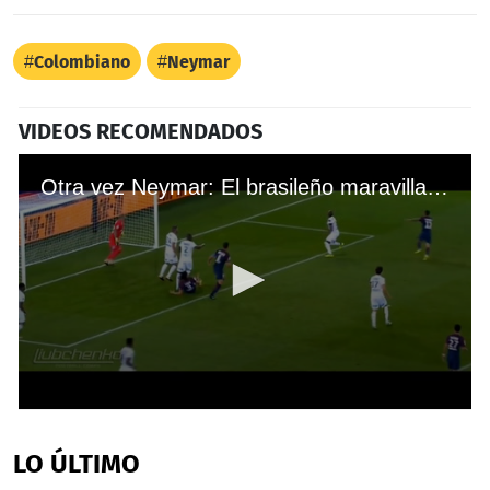
Colombiano
Neymar
VIDEOS RECOMENDADOS
Otra vez Neymar: El brasileño maravilla en Francia con esta jugada
0
seconds
of
LO ÚLTIMO
34
seconds