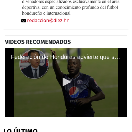
diseñadores especializados exclusivamente en el área
deportiva, con un conocimiento profundo del fútbol
hondureño e internacional.
redaccion@diez.hn
VIDEOS RECOMENDADOS
Federación de Honduras advierte que se castigará con dureza actos de racismo
0
seconds
of
LO ÚLTIMO