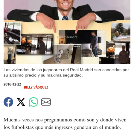
X
X
X
X
X
Las viviendas de los jugadores del Real Madrid son conocidas por
su altisimo precio y su maxima seguridad.
2016-12-22
BILLY VÁSQUEZ
Muchas veces nos preguntamos como son y donde viven
los futbolistas que más ingresos generan en el mundo.