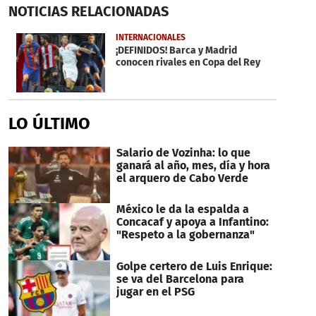
0
NOTICIAS
RELACIONADAS
seconds
of
40
INTERNACIONALES
seconds
¡DEFINIDOS! Barca y Madrid
conocen rivales en Copa del Rey
LO ÚLTIMO
Salario de Vozinha: lo que
ganará al año, mes, día y hora
el arquero de Cabo Verde
México le da la espalda a
Concacaf y apoya a Infantino:
"Respeto a la gobernanza"
Golpe certero de Luis Enrique:
se va del Barcelona para
jugar en el PSG