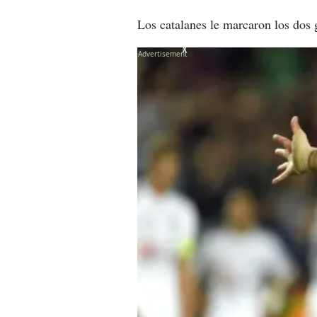
Los catalanes le marcaron los dos 
X
X
X