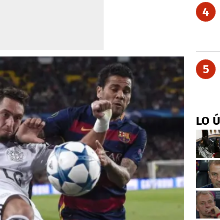
4
5
LO 