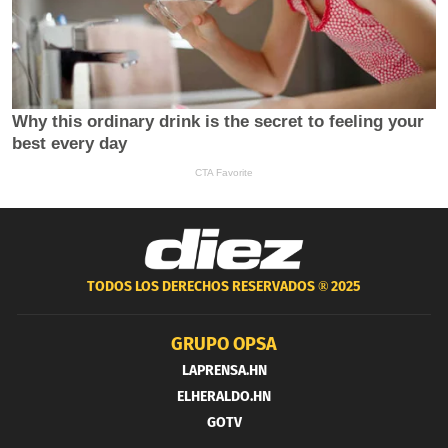
TODOS LOS DERECHOS RESERVADOS ®
2025
GRUPO OPSA
LAPRENSA.HN
ELHERALDO.HN
GOTV