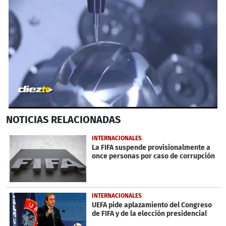
0
NOTICIAS
RELACIONADAS
seconds
of
1
INTERNACIONALES
minute,
La FIFA suspende provisionalmente a
4
once personas por caso de corrupción
seconds
INTERNACIONALES
UEFA pide aplazamiento del Congreso
de FIFA y de la elección presidencial