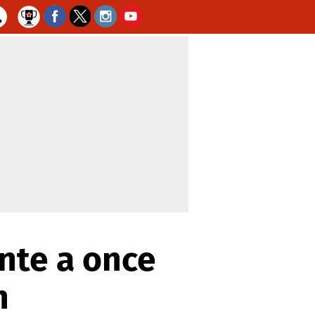
nte a once
n