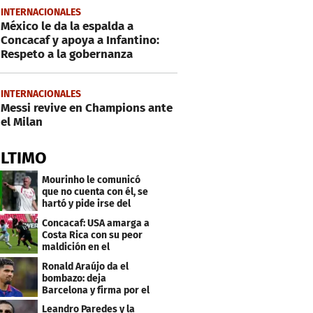
INTERNACIONALES
México le da la espalda a
Concacaf y apoya a Infantino:
Respeto a la gobernanza
INTERNACIONALES
Messi revive en Champions ante
el Milan
ÚLTIMO
Mourinho le comunicó
que no cuenta con él, se
hartó y pide irse del
Real Madrid
Concacaf: USA amarga a
Costa Rica con su peor
maldición en el
premundial Sub-20
Ronald Araújo da el
bombazo: deja
Barcelona y firma por el
club menos pensado
Leandro Paredes y la