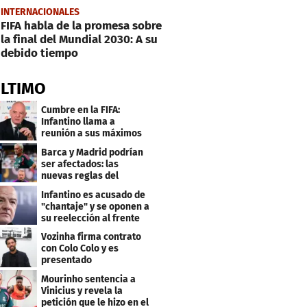
INTERNACIONALES
FIFA habla de la promesa sobre
la final del Mundial 2030: A su
debido tiempo
ÚLTIMO
Cumbre en la FIFA:
Infantino llama a
reunión a sus máximos
dirigentes
Barca y Madrid podrían
ser afectados: las
nuevas reglas del
arbitraje en LaLiga
Infantino es acusado de
"chantaje" y se oponen a
su reelección al frente
de la FIFA
Vozinha firma contrato
con Colo Colo y es
presentado
oficialmente: su salario
Mourinho sentencia a
Vinicius y revela la
petición que le hizo en el