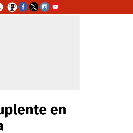
uplente en
a