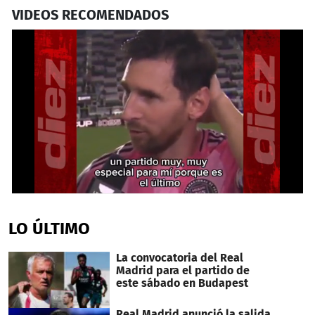
VIDEOS RECOMENDADOS
0
seconds
of
LO ÚLTIMO
42
seconds
La convocatoria del Real
Madrid para el partido de
este sábado en Budapest
Real Madrid anunció la salida