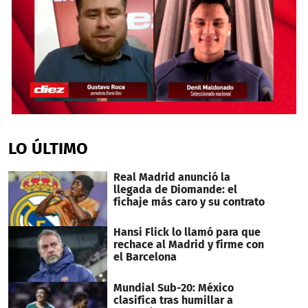
0
seconds
of
LO ÚLTIMO
35
minutes,
1
Real Madrid anunció la
second
llegada de Diomande: el
fichaje más caro y su contrato
Hansi Flick lo llamó para que
rechace al Madrid y firme con
el Barcelona
Mundial Sub-20: México
clasifica tras humillar a