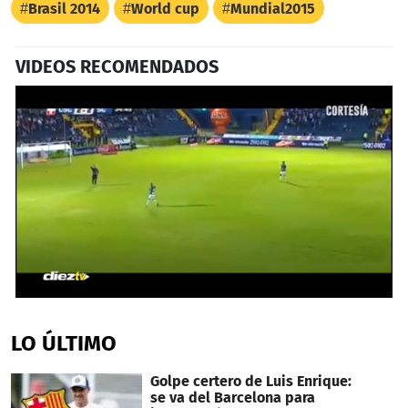
Brasil 2014
World cup
Mundial2015
VIDEOS RECOMENDADOS
0
seconds
of
LO ÚLTIMO
56
seconds
Golpe certero de Luis Enrique:
se va del Barcelona para