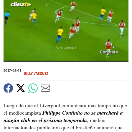
X
0
seconds
2017-08-11
of
BILLY VÁSQUEZ
0
seconds
Luego de que el Liverpool comunicara más temprano que
el mediocampista
Philippe Coutinho no se marchará a
ningún club en el próxima temporada
, medios
internacionales publicaron que el brasileño anunció que