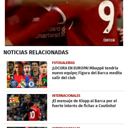
0
NOTICIAS
RELACIONADAS
of
55
seconds
FOTOGALERÍAS
¡LOCURA EN EUROPA! Mbappé tendría
nuevo equipo; Figura del Barca medita
salir del club
INTERNACIONALES
¡El mensaje de Klopp al Barca por el
fuerte interés de fichar a Coutinho!