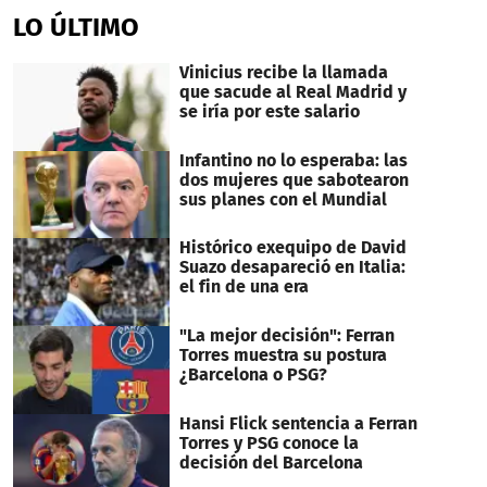
of
LO ÚLTIMO
1
minute,
20
Vinicius recibe la llamada
seconds
que sacude al Real Madrid y
se iría por este salario
Infantino no lo esperaba: las
dos mujeres que sabotearon
sus planes con el Mundial
Histórico exequipo de David
Suazo desapareció en Italia:
el fin de una era
"La mejor decisión": Ferran
Torres muestra su postura
¿Barcelona o PSG?
Hansi Flick sentencia a Ferran
Torres y PSG conoce la
decisión del Barcelona