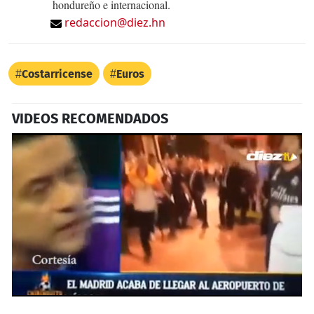
hondureño e internacional.
redaccion@diez.hn
Costarricense
Euros
VIDEOS RECOMENDADOS
0
seconds