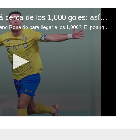
​Cristiano Ronaldo está cerca de los 1,000 goles: así fue el increíble doblete del portugués en el triunfo del Al-Nassr
¿Cuántos goles le faltan a Cristiano Ronaldo para llegar a los 1,000?. El portugués anotó un nuevo doblete en la victoria del Al-Nassr.