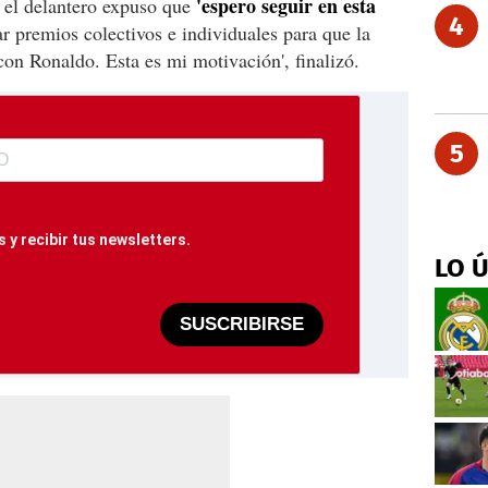
'espero seguir en esta
, el delantero expuso que
4
r premios colectivos e individuales para que la
con Ronaldo. Esta es mi motivación', finalizó.
5
 y recibir tus newsletters.
LO 
SUSCRIBIRSE