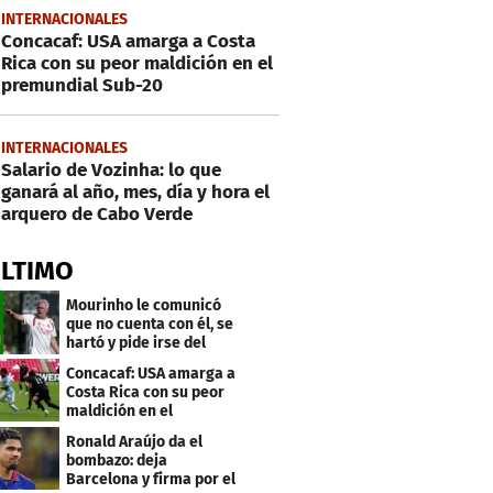
INTERNACIONALES
Concacaf: USA amarga a Costa
Rica con su peor maldición en el
premundial Sub-20
INTERNACIONALES
Salario de Vozinha: lo que
ganará al año, mes, día y hora el
arquero de Cabo Verde
ÚLTIMO
Mourinho le comunicó
que no cuenta con él, se
hartó y pide irse del
Real Madrid
Concacaf: USA amarga a
Costa Rica con su peor
maldición en el
premundial Sub-20
Ronald Araújo da el
bombazo: deja
Barcelona y firma por el