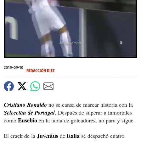
X
0
of
2019-09-10
1
REDACCIÓN DIEZ
minute,
50
seconds
Cristiano Ronaldo
no se cansa de marcar historia con la
Selección de Portugal
. Después de superar a inmortales
Eusebio
como
en la tabla de goleadores, no para y sigue.
Juventus
Italia
El crack de la
de
se despachó cuatro