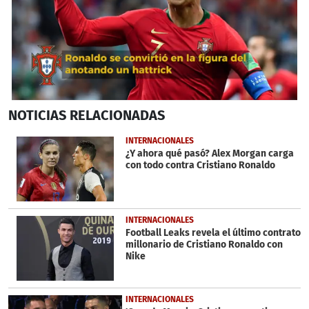
0
NOTICIAS
RELACIONADAS
seconds
of
36
INTERNACIONALES
seconds
¿Y ahora qué pasó? Alex Morgan carga
con todo contra Cristiano Ronaldo
INTERNACIONALES
Football Leaks revela el último contrato
millonario de Cristiano Ronaldo con
Nike
INTERNACIONALES