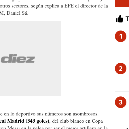
 otros sectores, según explica a EFE el director de la
M, Daniel Sá.
1
2
3
que en lo deportivo sus números son asombrosos.
eal Madrid (343 goles)
, del club blanco en Copa
n Messi en la pelea por ser el mejor artillero en la