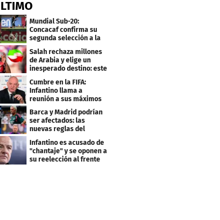
ÚLTIMO
Mundial Sub-20:
Concacaf confirma su
segunda selección a la
Copa del Mundo 2027
Salah rechaza millones
de Arabia y elige un
inesperado destino: este
será su club
Cumbre en la FIFA:
Infantino llama a
reunión a sus máximos
dirigentes
Barca y Madrid podrían
ser afectados: las
nuevas reglas del
arbitraje en LaLiga
Infantino es acusado de
"chantaje" y se oponen a
su reelección al frente
de la FIFA