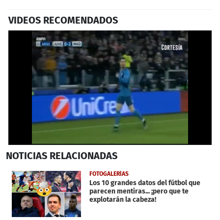
VIDEOS RECOMENDADOS
0
NOTICIAS
RELACIONADAS
seconds
of
50
FOTOGALERÍAS
seconds
Los 10 grandes datos del fútbol que
parecen mentiras... ¡pero que te
explotarán la cabeza!