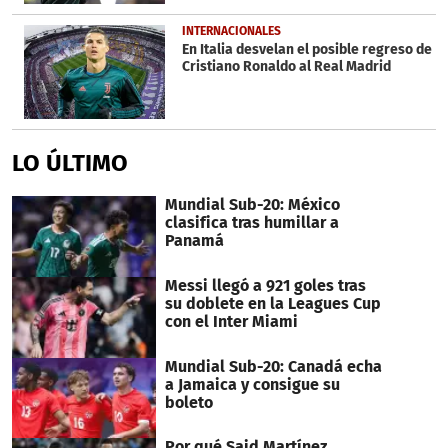
INTERNACIONALES
En Italia desvelan el posible regreso de
Cristiano Ronaldo al Real Madrid
LO ÚLTIMO
Mundial Sub-20: México
clasifica tras humillar a
Panamá
Messi llegó a 921 goles tras
su doblete en la Leagues Cup
con el Inter Miami
Mundial Sub-20: Canadá echa
a Jamaica y consigue su
boleto
Por qué Said Martínez