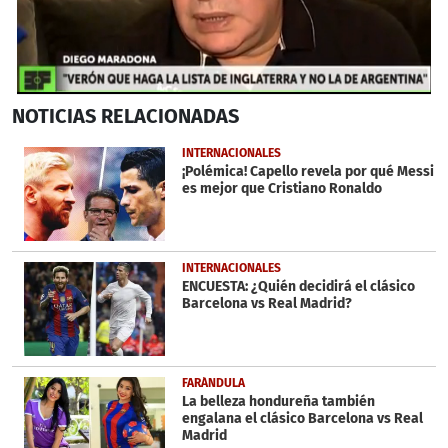
0
NOTICIAS
RELACIONADAS
seconds
of
1
INTERNACIONALES
minute,
¡Polémica! Capello revela por qué Messi
34
es mejor que Cristiano Ronaldo
seconds
INTERNACIONALES
ENCUESTA: ¿Quién decidirá el clásico
Barcelona vs Real Madrid?
FARÁNDULA
La belleza hondureña también
engalana el clásico Barcelona vs Real
Madrid