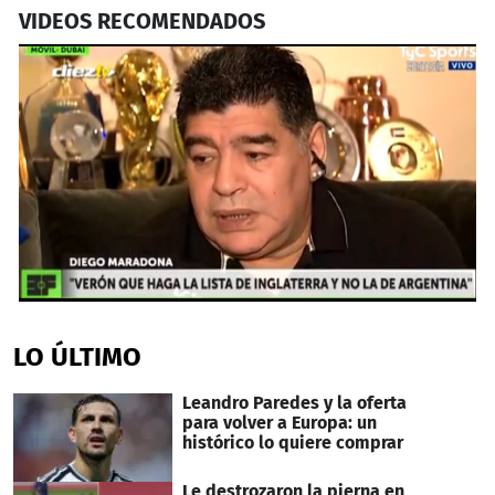
VIDEOS RECOMENDADOS
0
seconds
of
LO ÚLTIMO
1
minute,
34
Leandro Paredes y la oferta
seconds
para volver a Europa: un
histórico lo quiere comprar
Le destrozaron la pierna en