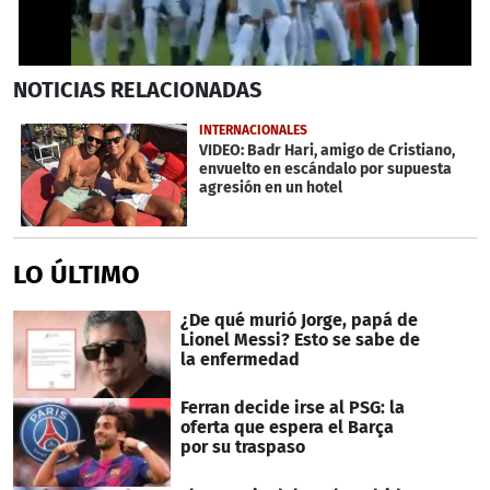
0
NOTICIAS
RELACIONADAS
seconds
of
39
INTERNACIONALES
seconds
VIDEO: Badr Hari, amigo de Cristiano,
envuelto en escándalo por supuesta
agresión en un hotel
LO ÚLTIMO
¿De qué murió Jorge, papá de
Lionel Messi? Esto se sabe de
la enfermedad
Ferran decide irse al PSG: la
oferta que espera el Barça
por su traspaso