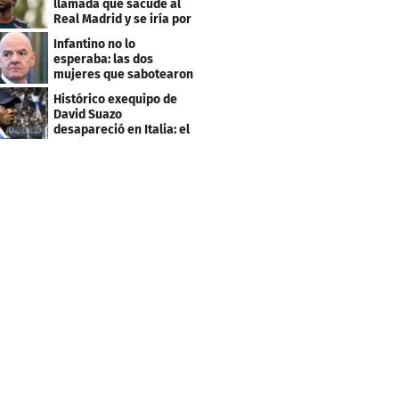
llamada que sacude al
Real Madrid y se iría por
este salario
Infantino no lo
esperaba: las dos
mujeres que sabotearon
sus planes con el
Histórico exequipo de
Mundial
David Suazo
desapareció en Italia: el
fin de una era