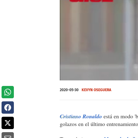
0
seconds
2020-05-30
KEVYN OSEGUERA
of
0
seconds
Volume
0%
Cristiano Ronaldo
está en modo 'b
golazos en el último entrenamient