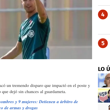
4
5
LO 
acó un tremendo disparo que impactó en el poste y
co que dejó sin chances al guardameta.
mbres y 9 mujeres: Detienen a árbitro de
ico de armas y drogas