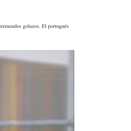
s tremendos golazos. El portugués
Está en modo bestia: Los dos tremendos golazos de Cristiano Ronaldo en el entrenamiento de Juventus