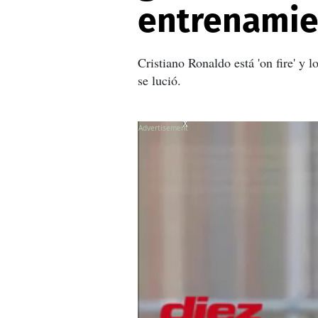
entrenamie
Cristiano Ronaldo está 'on fire' y
se lució.
X
X