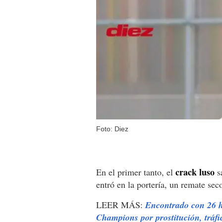
Foto: Diez
crack luso
En el primer tanto, el
s
entró en la portería, un remate se
LEER MÁS:
Encontrado con 26 ho
Champions por prostitución, tráf