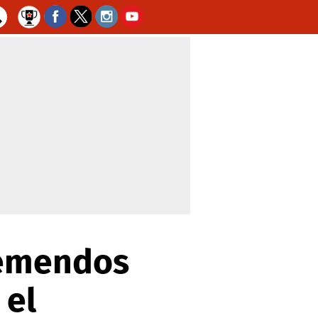
remendos
 el