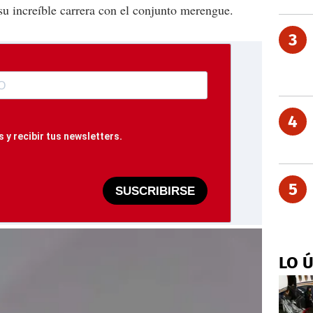
su increíble carrera con el conjunto merengue.
3
4
 y recibir tus newsletters.
5
SUSCRIBIRSE
LO 