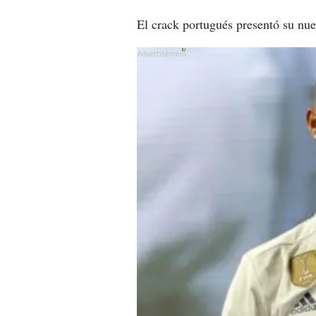
El crack portugués presentó su nu
X
X
X
X