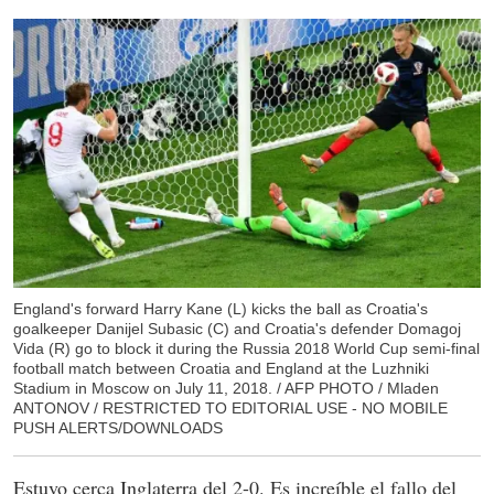
England's forward Harry Kane (L) kicks the ball as Croatia's
goalkeeper Danijel Subasic (C) and Croatia's defender Domagoj
Vida (R) go to block it during the Russia 2018 World Cup semi-final
football match between Croatia and England at the Luzhniki
Stadium in Moscow on July 11, 2018. / AFP PHOTO / Mladen
ANTONOV / RESTRICTED TO EDITORIAL USE - NO MOBILE
PUSH ALERTS/DOWNLOADS
Estuvo cerca Inglaterra del 2-0. Es increíble el fallo del