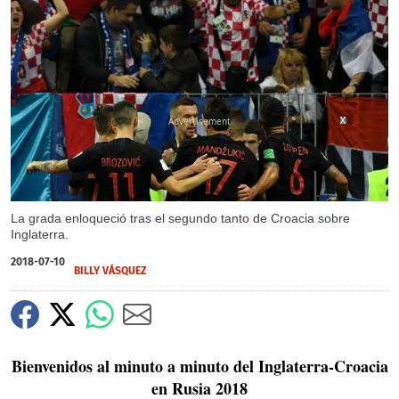
X
X
X
X
X
X
X
X
X
La grada enloqueció tras el segundo tanto de Croacia sobre
Inglaterra.
2018-07-10
BILLY VÁSQUEZ
Bienvenidos al minuto a minuto del Inglaterra-Croacia
en Rusia 2018