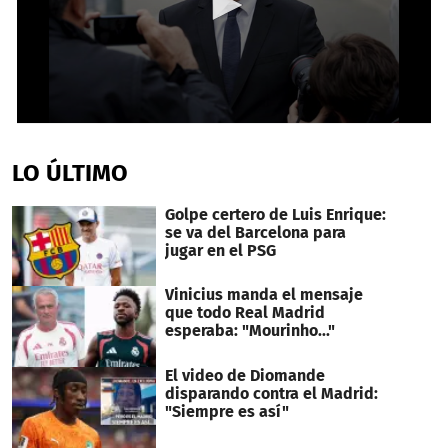
0
seconds
of
LO ÚLTIMO
57
seconds
Golpe certero de Luis Enrique:
se va del Barcelona para
jugar en el PSG
Vinicius manda el mensaje
que todo Real Madrid
esperaba: "Mourinho..."
El video de Diomande
disparando contra el Madrid:
"Siempre es así"