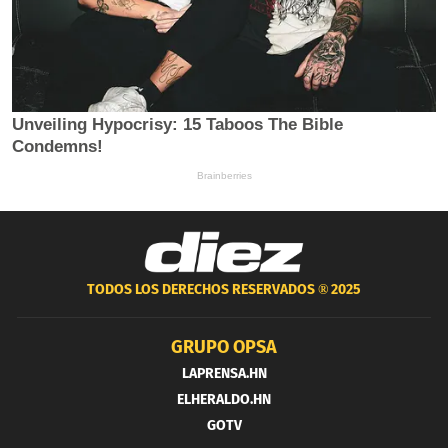
TODOS LOS DERECHOS RESERVADOS ®
2025
GRUPO OPSA
LAPRENSA.HN
ELHERALDO.HN
GOTV