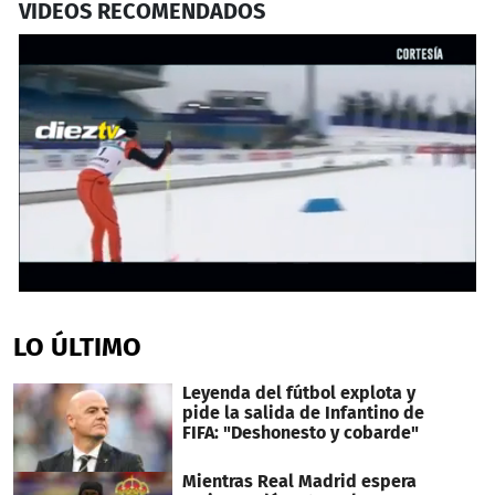
VIDEOS RECOMENDADOS
0
seconds
of
LO ÚLTIMO
2
minutes,
20
Leyenda del fútbol explota y
seconds
pide la salida de Infantino de
FIFA: "Deshonesto y cobarde"
Mientras Real Madrid espera