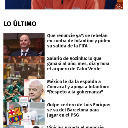
0
seconds
of
LO ÚLTIMO
1
minute,
15
Que renuncie ya": se rebelan
seconds
en contra de Infantino y piden
su salida de la FIFA
Salario de Vozinha: lo que
ganará al año, mes, día y hora
el arquero de Cabo Verde
México le da la espalda a
Concacaf y apoya a Infantino:
"Respeto a la gobernanza"
Golpe certero de Luis Enrique:
se va del Barcelona para
jugar en el PSG
Vinicius manda el mensaje