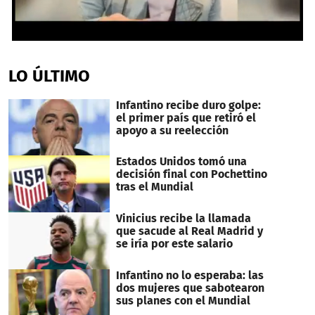
0
seconds
of
LO ÚLTIMO
34
seconds
Infantino recibe duro golpe:
el primer país que retiró el
apoyo a su reelección
Estados Unidos tomó una
decisión final con Pochettino
tras el Mundial
Vinicius recibe la llamada
que sacude al Real Madrid y
se iría por este salario
Infantino no lo esperaba: las
dos mujeres que sabotearon
sus planes con el Mundial