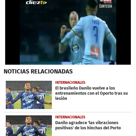
0
NOTICIAS
RELACIONADAS
seconds
of
35
INTERNACIONALES
seconds
El brasileño Danilo vuelve a los
entrenamientos con el Oporto tras su
lesión
INTERNACIONALES
Danilo agradece 'las vibraciones
positivas' de los hinchas del Porto