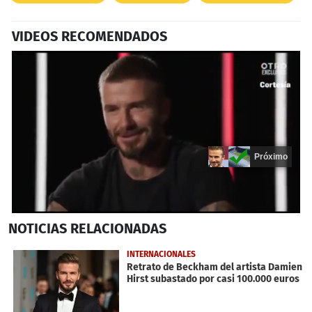
VIDEOS RECOMENDADOS
Próximo
0
NOTICIAS
RELACIONADAS
seconds
of
20
INTERNACIONALES
seconds
Retrato de Beckham del artista Damien
Hirst subastado por casi 100.000 euros