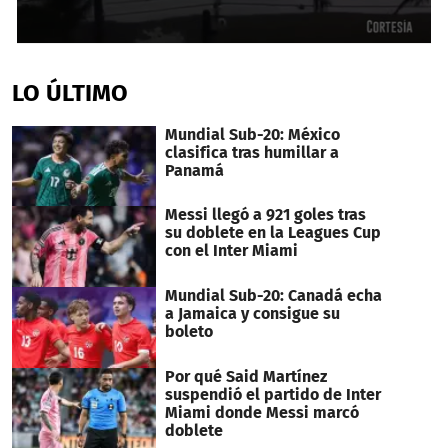
0
seconds
of
LO ÚLTIMO
38
seconds
Mundial Sub-20: México
clasifica tras humillar a
Panamá
Messi llegó a 921 goles tras
su doblete en la Leagues Cup
con el Inter Miami
Mundial Sub-20: Canadá echa
a Jamaica y consigue su
boleto
Por qué Said Martínez
suspendió el partido de Inter
Miami donde Messi marcó
doblete