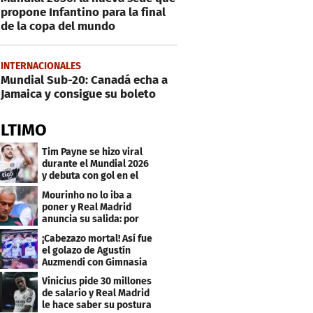
propone Infantino para la final
de la copa del mundo
INTERNACIONALES
Mundial Sub-20: Canadá echa a
Jamaica y consigue su boleto
ÚLTIMO
Tim Payne se hizo viral
durante el Mundial 2026
y debuta con gol en el
Olimpia
Mourinho no lo iba a
poner y Real Madrid
anuncia su salida: por
este club firmó
¡Cabezazo mortal! Así fue
el golazo de Agustín
Auzmendi con Gimnasia
Vinicius pide 30 millones
de salario y Real Madrid
le hace saber su postura