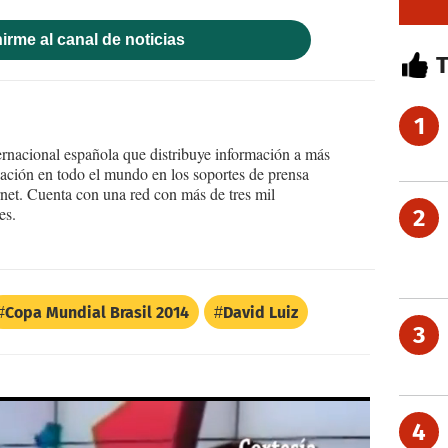
irme al canal de noticias
1
ernacional española que distribuye información a más
ción en todo el mundo en los soportes de prensa
ternet. Cuenta con una red con más de tres mil
es.
2
Copa Mundial Brasil 2014
David Luiz
3
4