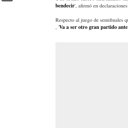
bendecir
', afirmó en declaraciones
Respecto al juego de semifinales q
Va a ser otro gran partido ant
, '