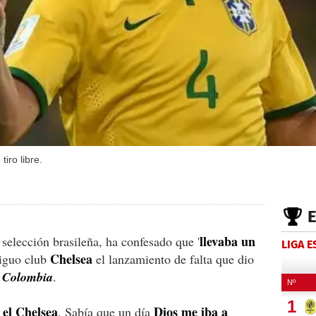
iro libre.
llevaba un
 selección brasileña, ha confesado que '
LIGA 
Chelsea
tiguo club
el lanzamiento de falta que dio
e Colombia
.
 el Chelsea
Dios me iba a
. Sabía que un día