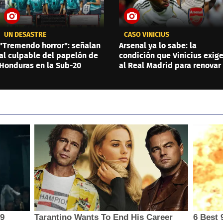
UN DESASTRE
CASO VINICIUS
"Tremendo horror": señalan
Arsenal ya lo sabe: la
al culpable del papelón de
condición que Vinicius exig
Honduras en la Sub-20
al Real Madrid para renovar