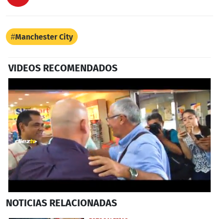
Manchester City
VIDEOS RECOMENDADOS
0
NOTICIAS
RELACIONADAS
seconds
of
2