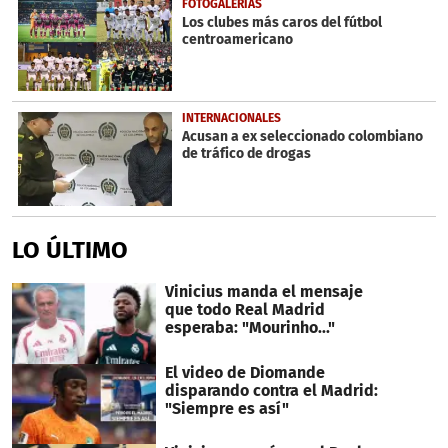
FOTOGALERÍAS
minutes,
Los clubes más caros del fútbol
7
centroamericano
seconds
INTERNACIONALES
Acusan a ex seleccionado colombiano
de tráfico de drogas
LO ÚLTIMO
Vinicius manda el mensaje
que todo Real Madrid
esperaba: "Mourinho..."
El video de Diomande
disparando contra el Madrid:
"Siempre es así"