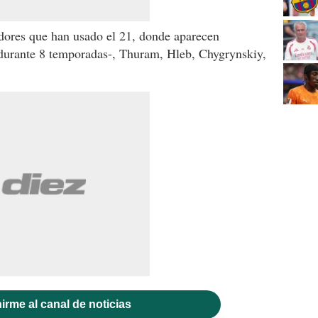
adores que han usado el 21, donde aparecen
ó durante 8 temporadas-, Thuram, Hleb, Chygrynskiy,
irme al canal de noticias