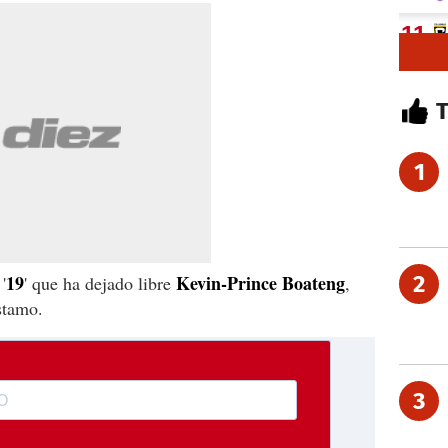
1
19
Kevin-Prince Boateng
2
'
' que ha dejado libre
,
stamo.
3