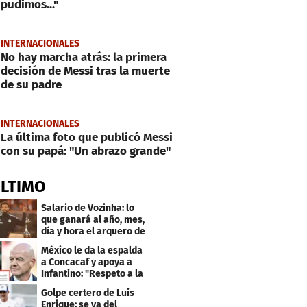
pudimos..."
INTERNACIONALES
No hay marcha atrás: la primera
decisión de Messi tras la muerte
de su padre
INTERNACIONALES
La última foto que publicó Messi
con su papá: "Un abrazo grande"
ÚLTIMO
Salario de Vozinha: lo
que ganará al año, mes,
día y hora el arquero de
Cabo Verde
México le da la espalda
a Concacaf y apoya a
Infantino: "Respeto a la
gobernanza"
Golpe certero de Luis
Enrique: se va del