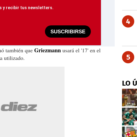
 y recibir tus newsletters.
4
SUSCRIBIRSE
Griezmann
rmó también que
usará el '17' en el
5
 utilizado.
LO 