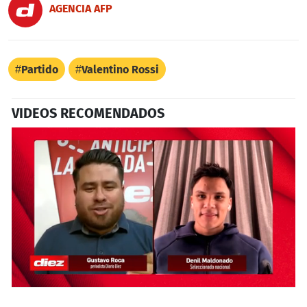
AGENCIA AFP
Partido
Valentino Rossi
VIDEOS RECOMENDADOS
0
seconds