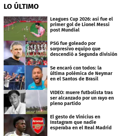
of
LO ÚLTIMO
35
minutes,
1
Leagues Cup 2026: así fue el
second
primer gol de Lionel Messi
post Mundial
PSG fue goleado por
sorpresivo equipo que
descendió a Segunda división
Se encaró con todos: la
última polémica de Neymar
en el Santos de Brasil
VIDEO: muere futbolista tras
ser alcanzado por un rayo en
pleno partido
El gesto de Vinicius en
Instagram que nadie
esperaba en el Real Madrid