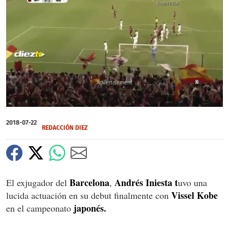
X
0
of
2018-07-22
2
REDACCIÓN DIEZ
minutes,
3
seconds
Barcelona
Andrés Iniesta t
El exjugador del
,
uvo una
Vissel Kobe
lucida actuación en su debut finalmente con
japonés.
en el campeonato