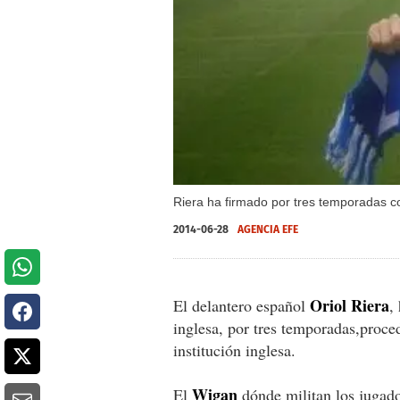
Riera ha firmado por tres temporadas c
2014-06-28
AGENCIA EFE
Oriol Riera
El delantero español
,
inglesa, por tres temporadas,proc
institución inglesa.
Wigan
El
dónde militan los jugado