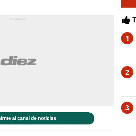
1
2
3
irme al canal de noticias