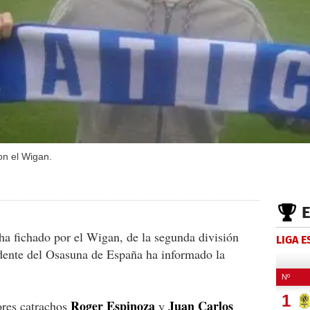
on el Wigan.
 ha fichado por el Wigan, de la segunda división
LIGA 
edente del Osasuna de España ha informado la
Roger Espinoza
Juan Carlos
res catrachos
y