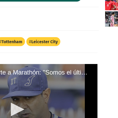
Tottenham
Leicester City
Diego Vázquez advierte a Marathón: "Somos el último equipo que ganó allí"