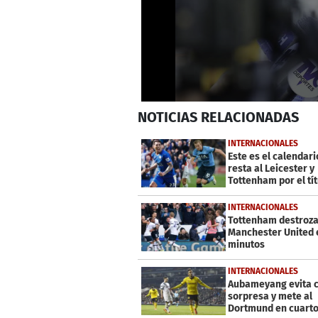
0
NOTICIAS
RELACIONADAS
seconds
of
1
INTERNACIONALES
minute,
Este es el calendari
48
resta al Leicester y
seconds
Volume
Tottenham por el tít
0%
Premier
INTERNACIONALES
Tottenham destroza
Manchester United 
minutos
INTERNACIONALES
Aubameyang evita c
sorpresa y mete al
Dortmund en cuart