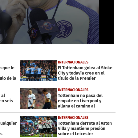
INTERNACIONALES
o que le
El Tottenham golea al Stoke
City y todavía cree en el
ulo de la
título de la Premier
INTERNACIONALES
 al
Tottenham no pasa del
en seis
empate en Liverpool y
allana el camino al
Leicester
INTERNACIONALES
ualquier
Tottenham derrota al Aston
Villa y mantiene presión
os
sobre el Leicester