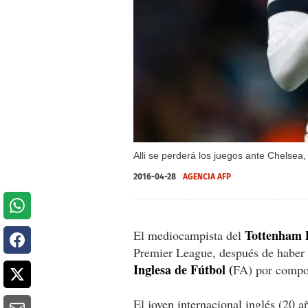
Alli se perderá los juegos ante Chelse
2016-04-28
AGENCIA AFP
Tottenham D
El mediocampista del
Premier League, después de haber 
Inglesa de Fútbol (
FA) por compor
El joven internacional inglés (20 a