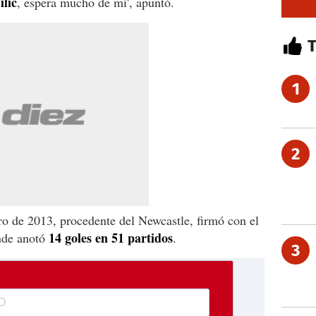
ilic
, espera mucho de mí', apuntó.
1
2
o de 2013, procedente del Newcastle, firmó con el
14 goles en 51 partidos
nde anotó
.
3