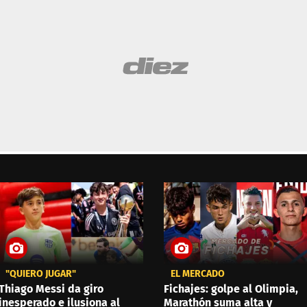
"QUIERO JUGAR"
EL MERCADO
Thiago Messi da giro
Fichajes: golpe al Olimpia,
inesperado e ilusiona al
Marathón suma alta y