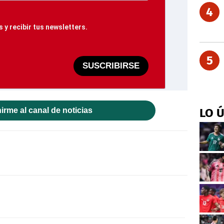
4
 y recibir tus newsletters.
5
SUSCRIBIRSE
irme al canal de noticias
LO 