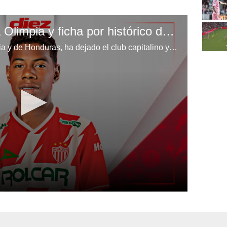
Déreck Moncada deja Olimpia y ficha por histórico de México
Déreck Moncada, joya de Olimpia y de Honduras, ha dejado el club capitalino y se prepara para encarar su próxima etapa: disputar fútbol con el Necaxa de México. Claudia Torres y Carlos Castellanos nos brindan todos los detalles.