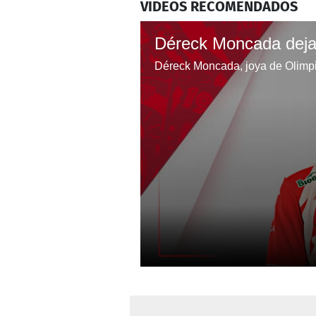
VIDEOS RECOMENDADOS
0
seconds
of
6