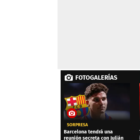
minutes,
23
seconds
Volume
0%
FOTOGALERÍAS
SORPRESA
Barcelona tendrá una
reunión secreta con Julián