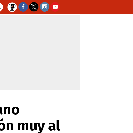
iano
ón muy al