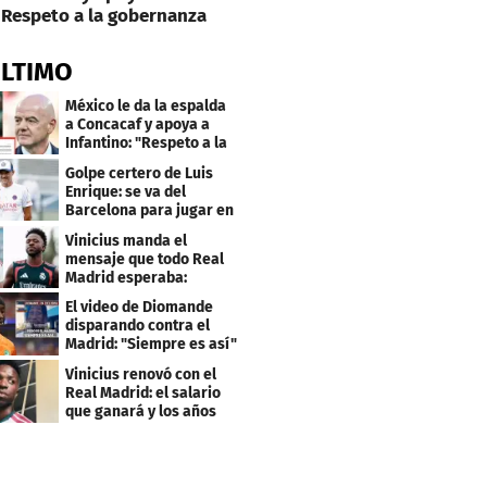
Respeto a la gobernanza
ÚLTIMO
México le da la espalda
a Concacaf y apoya a
Infantino: "Respeto a la
gobernanza"
Golpe certero de Luis
Enrique: se va del
Barcelona para jugar en
el PSG
Vinicius manda el
mensaje que todo Real
Madrid esperaba:
"Mourinho..."
El video de Diomande
disparando contra el
Madrid: "Siempre es así"
Vinicius renovó con el
Real Madrid: el salario
que ganará y los años
que firmó