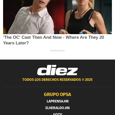
TODOS LOS DERECHOS RESERVADOS ®
2025
GRUPO OPSA
LAPRENSA.HN
ELHERALDO.HN
GOTV