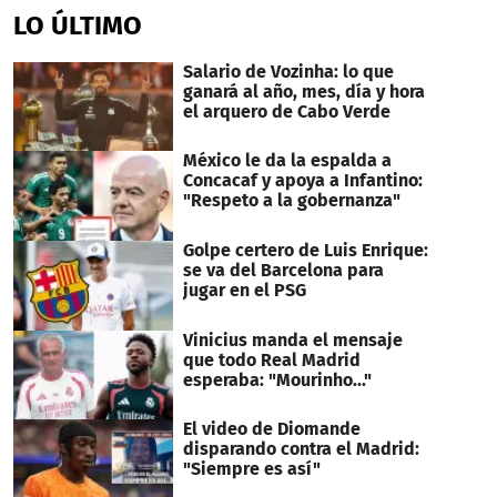
of
LO ÚLTIMO
34
seconds
Salario de Vozinha: lo que
ganará al año, mes, día y hora
el arquero de Cabo Verde
México le da la espalda a
Concacaf y apoya a Infantino:
"Respeto a la gobernanza"
Golpe certero de Luis Enrique:
se va del Barcelona para
jugar en el PSG
Vinicius manda el mensaje
que todo Real Madrid
esperaba: "Mourinho..."
El video de Diomande
disparando contra el Madrid:
"Siempre es así"