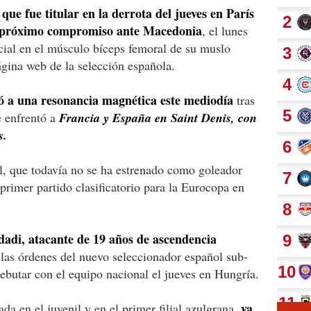
que fue titular en la derrota del jueves en París
el próximo compromiso ante Macedonia
, el lunes
cial en el músculo bíceps femoral de su muslo
ágina web de la selección española.
ió a una resonancia magnética este mediodía
tras
e enfrentó a
Francia y España en Saint Denis, con
s.
l, que todavía no se ha estrenado como goleador
 primer partido clasificatorio para la Eurocopa en
adi, atacante de 19 años de ascendencia
las órdenes del nuevo seleccionador español sub-
debutar con el equipo nacional el jueves en Hungría.
ya
da en el juvenil y en el primer filial azulgrana,