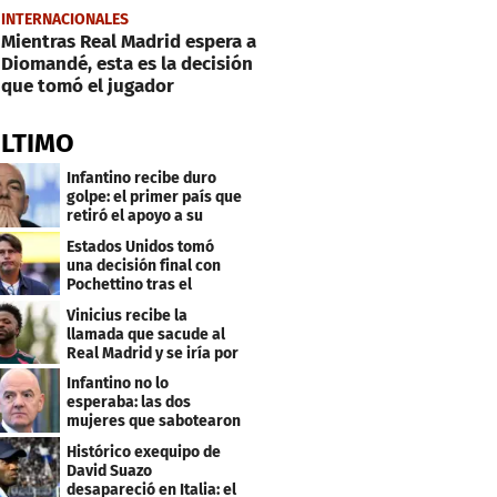
INTERNACIONALES
Mientras Real Madrid espera a
Diomandé, esta es la decisión
que tomó el jugador
ÚLTIMO
Infantino recibe duro
golpe: el primer país que
retiró el apoyo a su
reelección
Estados Unidos tomó
una decisión final con
Pochettino tras el
Mundial
Vinicius recibe la
llamada que sacude al
Real Madrid y se iría por
este salario
Infantino no lo
esperaba: las dos
mujeres que sabotearon
sus planes con el
Histórico exequipo de
Mundial
David Suazo
desapareció en Italia: el