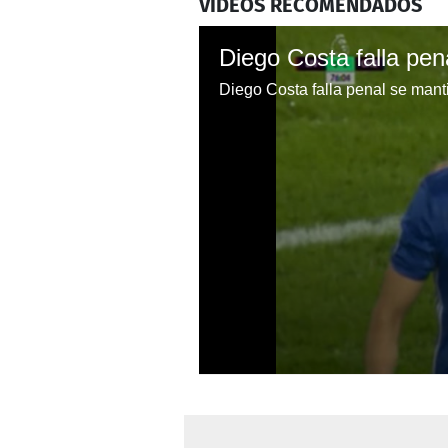
VIDEOS RECOMENDADOS
Diego Costa falla penal se mant
0
seconds
of
36
seconds
Volume