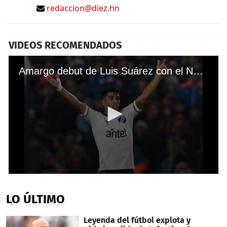
redaccion@diez.hn
VIDEOS RECOMENDADOS
Amargo debut de Luis Suárez con el Nacional de Uruguay en la Copa Sudamericana
0
seconds
of
LO ÚLTIMO
2
minutes,
4
Leyenda del fútbol explota y
seconds