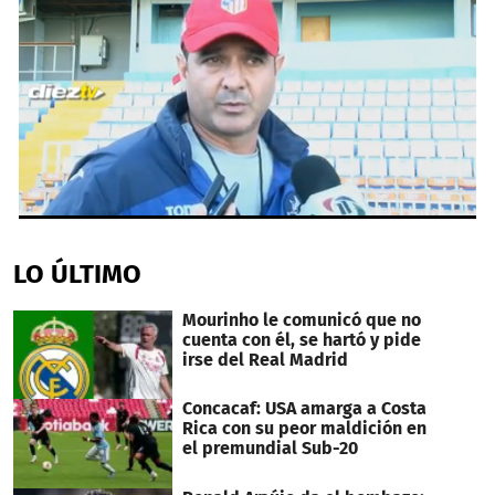
0
seconds
of
LO ÚLTIMO
36
seconds
Mourinho le comunicó que no
cuenta con él, se hartó y pide
irse del Real Madrid
Concacaf: USA amarga a Costa
Rica con su peor maldición en
el premundial Sub-20